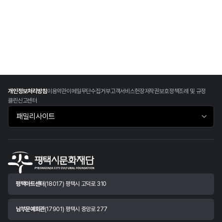
개인정보처리방침
이용약관
이메일무단수집거부
고객서비스헌장
저작권보호정책
조례 및 규정
클린신고센터
패밀리사이트 바로가기
평택아트센터
(18017) 평택시 고덕로 310
남부문예회관
(17901) 평택시 중앙로 277