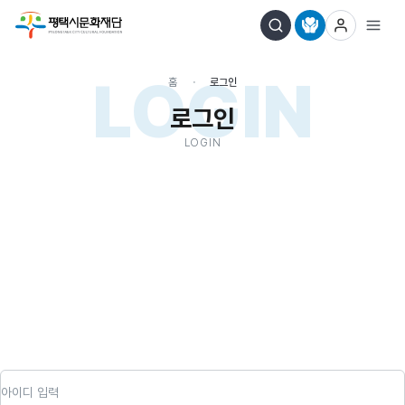
LOGIN
홈
로그인
로그인
LOGIN
아이디