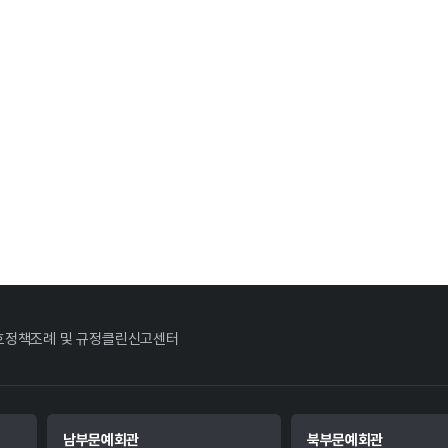
호정책
조례 및 규정
클린신고센터
남부문예회관
북부문예회관