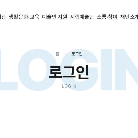
대관
생활문화·교육
예술인 지원
시립예술단
소통·참여
재단소
LOGI
홈
로그인
로그인
LOGIN