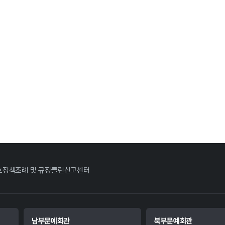
호정책
조례 및 규정
클린신고센터
남부문예회관
북부문예회관