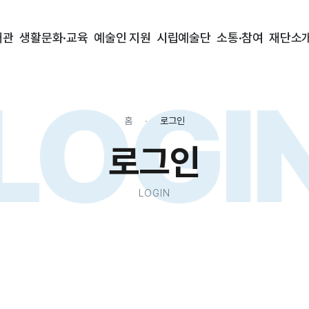
대관
생활문화·교육
예술인 지원
시립예술단
소통·참여
재단소
LOGI
홈
로그인
로그인
LOGIN