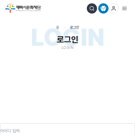
LOGIN
홈
로그인
로그인
LOGIN
아이디