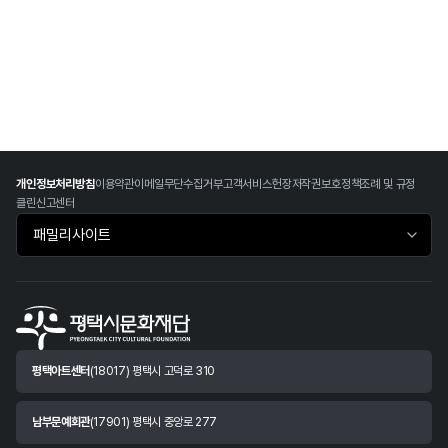
개인정보처리방침
이용약관
이메일무단수집거부
고객서비스헌장
저작권보호정책
조례 및 규정
클린신고센터
패밀리사이트 바로가기
평택아트센터
(18017) 평택시 고덕로 310
남부문예회관
(17901) 평택시 중앙로 277