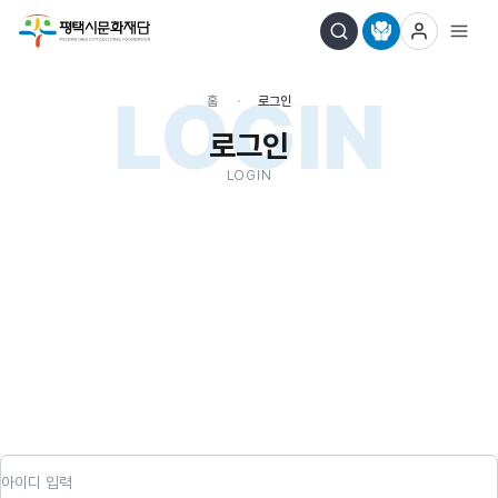
LOGIN
홈
로그인
로그인
LOGIN
아이디