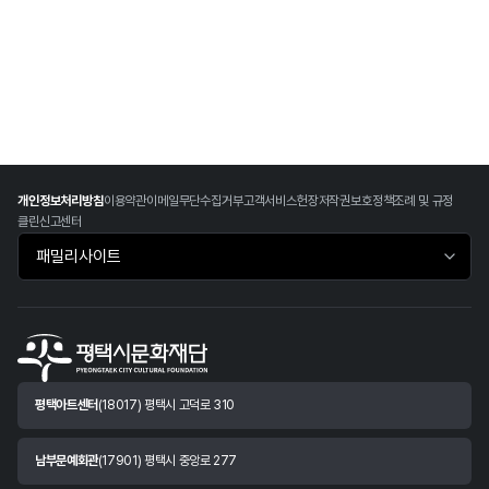
개인정보처리방침
이용약관
이메일무단수집거부
고객서비스헌장
저작권보호정책
조례 및 규정
클린신고센터
패밀리사이트 바로가기
평택아트센터
(18017) 평택시 고덕로 310
남부문예회관
(17901) 평택시 중앙로 277