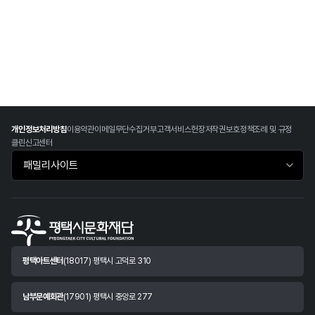
개인정보처리방침
이용약관
이메일무단수집거부
고객서비스헌장
저작권보호정책
조례 및 규정
클린신고센터
패밀리사이트 바로가기
평택아트센터
(18017) 평택시 고덕로 310
남부문예회관
(17901) 평택시 중앙로 277