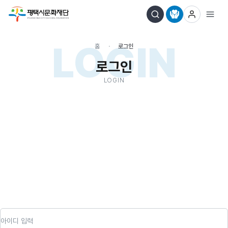
LOGIN
홈
로그인
로그인
LOGIN
아이디