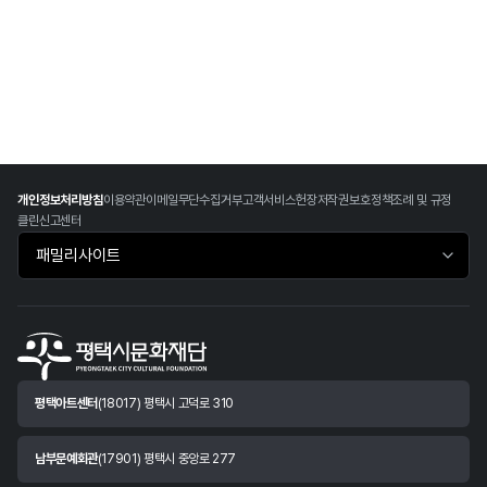
개인정보처리방침
이용약관
이메일무단수집거부
고객서비스헌장
저작권보호정책
조례 및 규정
클린신고센터
패밀리사이트 바로가기
평택아트센터
(18017) 평택시 고덕로 310
남부문예회관
(17901) 평택시 중앙로 277