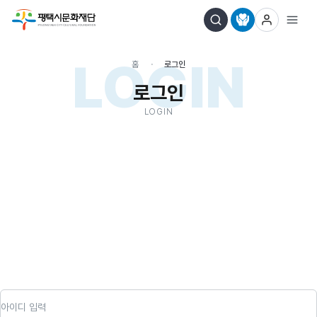
LOGIN
홈
로그인
로그인
LOGIN
아이디