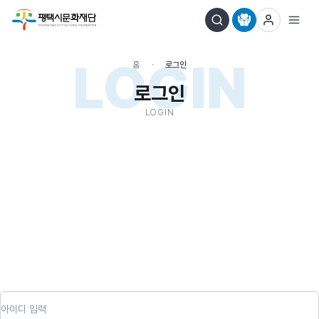
LOGIN
홈
로그인
로그인
LOGIN
아이디