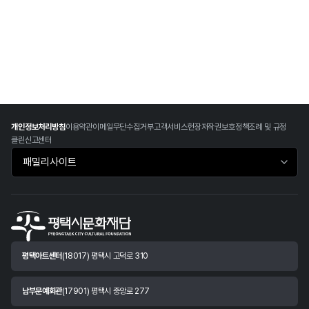
개인정보처리방침
이용약관
이메일무단수집거부
고객서비스헌장
저작권보호정책
조례 및 규정
클린신고센터
패밀리사이트 바로가기
평택아트센터
(18017) 평택시 고덕로 310
남부문예회관
(17901) 평택시 중앙로 277