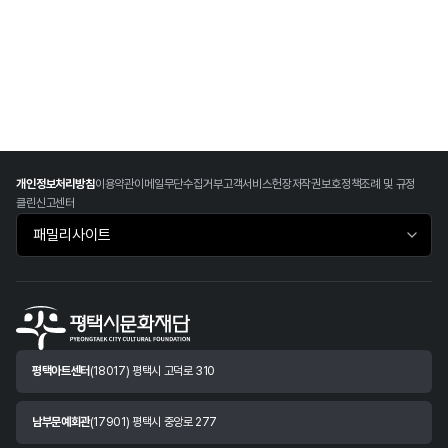
개인정보처리방침
이용약관
이메일무단수집거부
고객서비스헌장
저작권보호정책
조례 및 규정
클린신고센터
패밀리사이트 바로가기
평택아트센터
(18017) 평택시 고덕로 310
남부문예회관
(17901) 평택시 중앙로 277