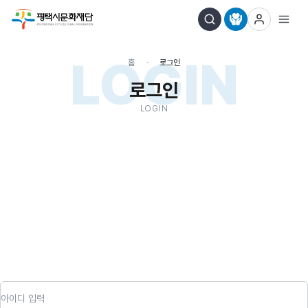
LOGIN
홈
로그인
로그인
LOGIN
아이디