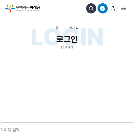
LOGIN
홈
로그인
로그인
LOGIN
아이디