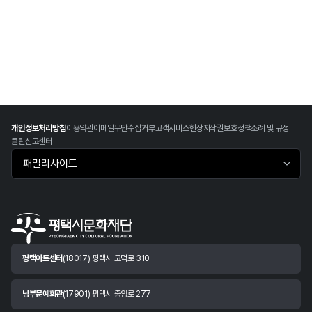
개인정보처리방침
이용약관
이메일무단수집거부
고객서비스헌장
저작권보호정책
조례 및 규정
클린신고센터
패밀리사이트 바로가기
평택아트센터
(18017) 평택시 고덕로 310
남부문예회관
(17901) 평택시 중앙로 277