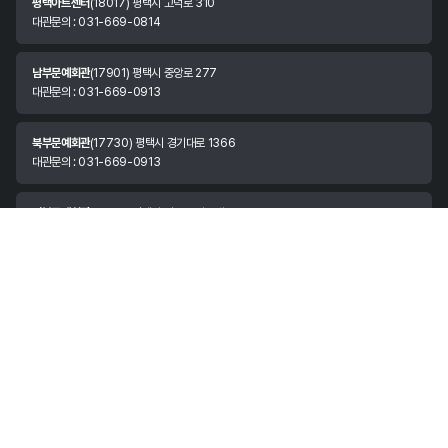
평택아트센터
(18017) 평택시 고덕로 310
대관문의 : 031-669-0814
남부문예회관
(17901) 평택시 중앙로 277
대관문의 : 031-669-0913
북부문예회관
(17730) 평택시 경기대로 1366
대관문의 : 031-669-0913
서부문예회관
(17816) 평택시 안중읍 서동대로 1531
대관문의 : 031-669-0913
안정리예술인광장
(17982) 경기도 평택시 팽성읍 안정쇼핑로 11
대관문의 : 070-8874-3037
한국소리터
(17972) 평택시 현덕면 평택호길 147
대관문의 : 031-683-3981
시립예술단
(17962) 평택시 평택항만길 73
대표번호 : 031-683-3891