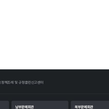
호정책
조례 및 규정
클린신고센터
남부문예회관
북부문예회관