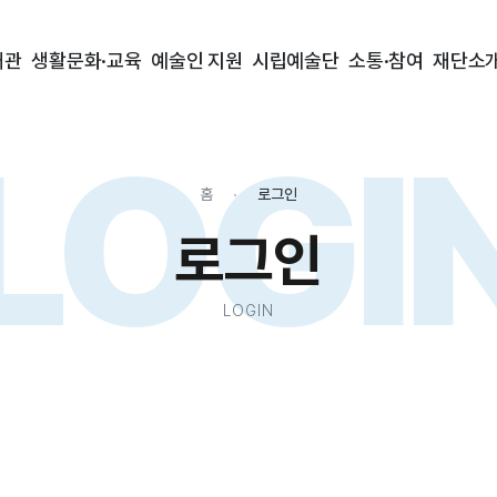
대관
생활문화·교육
예술인 지원
시립예술단
소통·참여
재단소
LOGI
홈
로그인
로그인
LOGIN