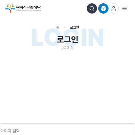
LOGIN
홈
로그인
로그인
LOGIN
아이디