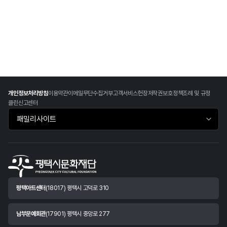
개인정보처리방침
이용약관
이메일무단수집거부
고객서비스헌장
저작권보호정책
조례 및 규정
클린신고센터
패밀리사이트 바로가기
평택아트센터
(18017) 평택시 고덕로 310
남부문예회관
(17901) 평택시 중앙로 277