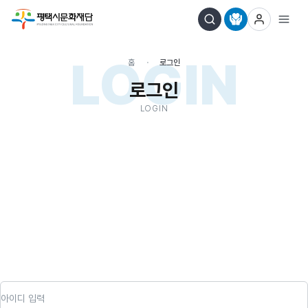
LOGIN
홈
로그인
로그인
LOGIN
아이디