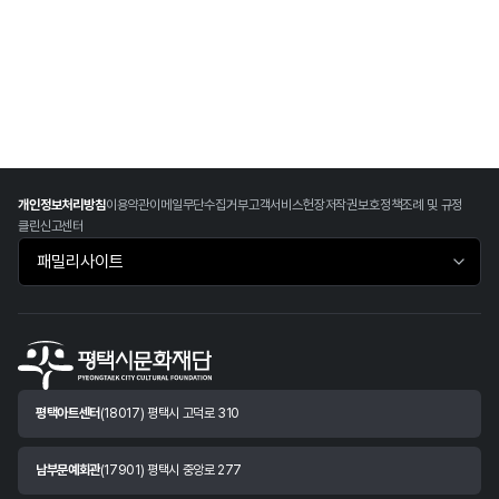
개인정보처리방침
이용약관
이메일무단수집거부
고객서비스헌장
저작권보호정책
조례 및 규정
클린신고센터
패밀리사이트 바로가기
평택아트센터
(18017) 평택시 고덕로 310
남부문예회관
(17901) 평택시 중앙로 277