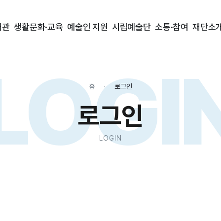
대관
생활문화·교육
예술인 지원
시립예술단
소통·참여
재단소
LOGI
홈
로그인
로그인
LOGIN