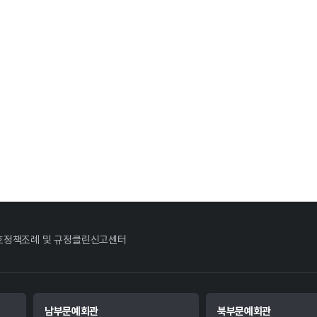
호정책
조례 및 규정
클린신고센터
남부문예회관
북부문예회관