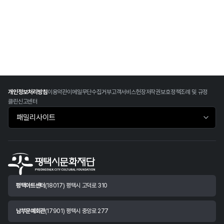
개인정보처리방침
이용약관
이메일무단수집거부
고객서비스헌장
저작권보호정책
조례 및 규정
클린신고센터
패밀리사이트 바로가기
평택아트센터
(18017) 평택시 고덕로 310
남부문예회관
(17901) 평택시 중앙로 277