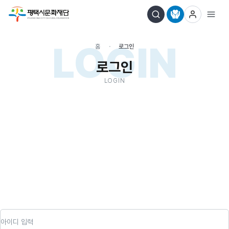
LOGIN
홈
로그인
로그인
LOGIN
아이디