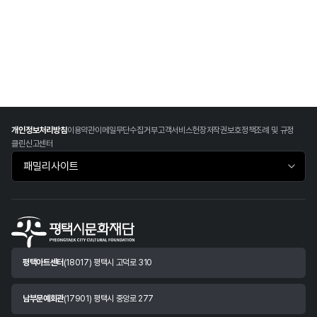
개인정보처리방침
이용약관
이메일무단수집거부
고객서비스헌장
저작권보호정책
조례 및 규정
클린신고센터
패밀리사이트 바로가기
평택아트센터
(18017) 평택시 고덕로 310
남부문예회관
(17901) 평택시 중앙로 277