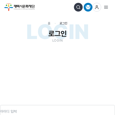
LOGIN
홈
로그인
로그인
LOGIN
아이디