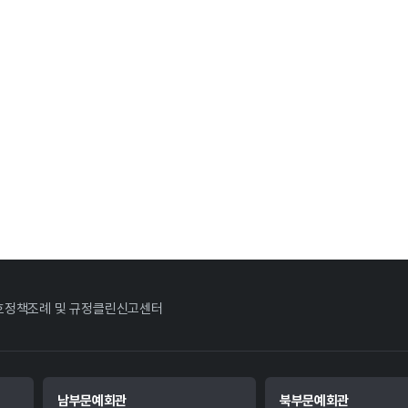
호정책
조례 및 규정
클린신고센터
남부문예회관
북부문예회관