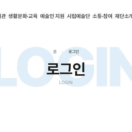
대관
생활문화·교육
예술인 지원
시립예술단
소통·참여
재단소
LOGI
홈
로그인
로그인
LOGIN