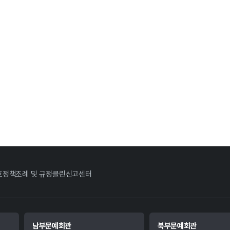
호정책
조례 및 규정
클린신고센터
남부문예회관
북부문예회관