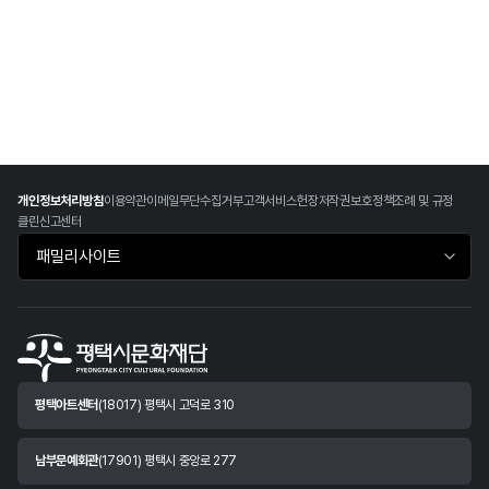
개인정보처리방침
이용약관
이메일무단수집거부
고객서비스헌장
저작권보호정책
조례 및 규정
클린신고센터
패밀리사이트 바로가기
평택아트센터
(18017) 평택시 고덕로 310
남부문예회관
(17901) 평택시 중앙로 277