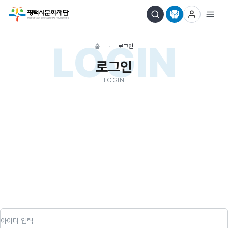
LOGIN
홈
로그인
로그인
LOGIN
아이디