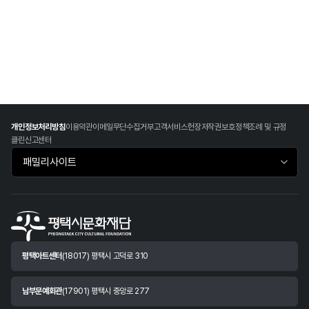
개인정보처리방침
이용약관
이메일무단수집거부
고객서비스헌장
저작권보호정책
조례 및 규정
클린신고센터
패밀리사이트 바로가기
평택아트센터
(18017) 평택시 고덕로 310
남부문예회관
(17901) 평택시 중앙로 277