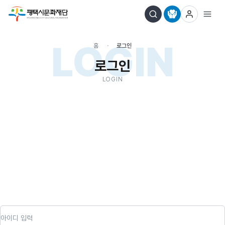
LOGIN
홈
로그인
로그인
LOGIN
아이디