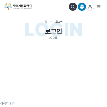
LOGIN
홈
로그인
로그인
LOGIN
아이디