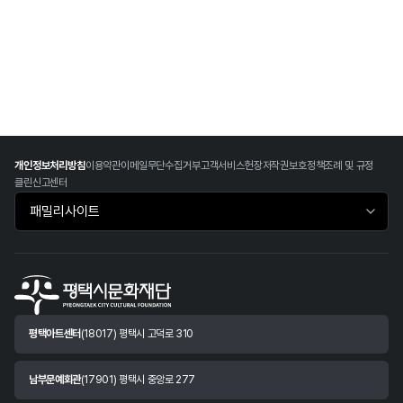
개인정보처리방침
이용약관
이메일무단수집거부
고객서비스헌장
저작권보호정책
조례 및 규정
클린신고센터
패밀리사이트 바로가기
평택아트센터
(18017) 평택시 고덕로 310
남부문예회관
(17901) 평택시 중앙로 277