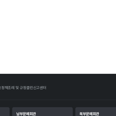
호정책
조례 및 규정
클린신고센터
남부문예회관
북부문예회관