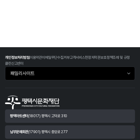
개인정보처리방침
이용약관
이메일무단수집거부
고객서비스헌장
저작권보호정책
조례 및 규정
클린신고센터
패밀리사이트 바로가기
평택아트센터
(18017) 평택시 고덕로 310
남부문예회관
(17901) 평택시 중앙로 277