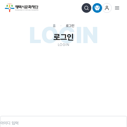
LOGIN
홈
로그인
로그인
LOGIN
아이디