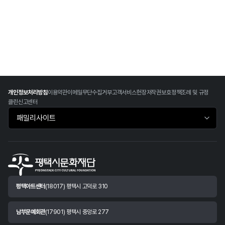
개인정보처리방침
이용약관
이메일무단수집거부
고객서비스헌장
저작권보호정책
조례 및 규정
클린신고센터
패밀리사이트 바로가기
평택아트센터
(18017) 평택시 고덕로 310
남부문예회관
(17901) 평택시 중앙로 277