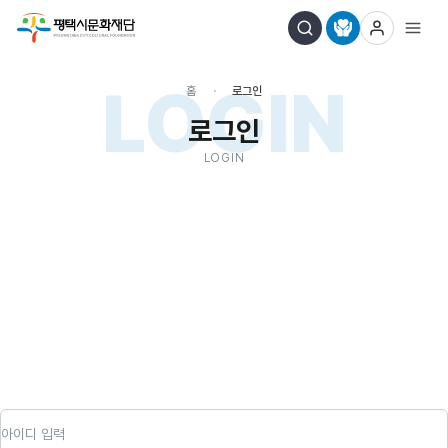
LOGIN
홈
로그인
로그인
LOGIN
아이디