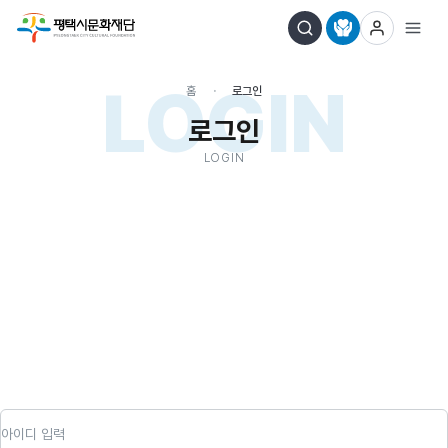
LOGIN
홈
로그인
로그인
LOGIN
아이디