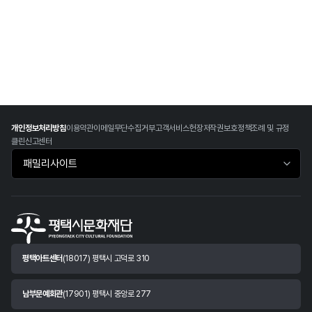
개인정보처리방침
이용약관
이메일무단수집거부
고객서비스헌장
저작권보호정책
조례 및 규정
클린신고센터
패밀리사이트 바로가기
평택아트센터
(18017) 평택시 고덕로 310
남부문예회관
(17901) 평택시 중앙로 277