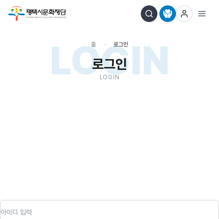
LOGIN
홈
로그인
로그인
LOGIN
아이디