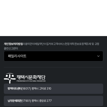
개인정보처리방침
이용약관
이메일무단수집거부
고객서비스헌장
저작권보호정책
조례 및 규정
클린신고센터
패밀리사이트 바로가기
평택아트센터
(18017) 평택시 고덕로 310
남부문예회관
(17901) 평택시 중앙로 277