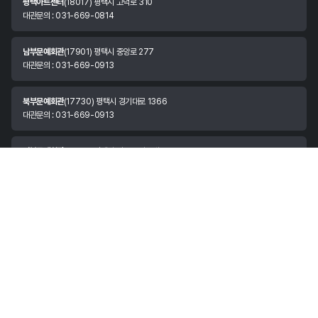
평택아트센터
(18017) 평택시 고덕로 310
대관문의 : 031-669-0814
남부문예회관
(17901) 평택시 중앙로 277
대관문의 : 031-669-0913
북부문예회관
(17730) 평택시 경기대로 1366
대관문의 : 031-669-0913
서부문예회관
(17816) 평택시 안중읍 서동대로 1531
대관문의 : 031-669-0913
안정리예술인광장
(17982) 경기도 평택시 팽성읍 안정쇼핑로 11
대관문의 : 070-8874-3037
한국소리터
(17972) 평택시 현덕면 평택호길 147
대관문의 : 031-683-3981
시립예술단
(17962) 평택시 평택항만길 73
대표번호 : 031-683-3891