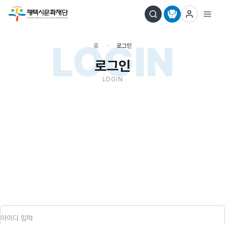
LOGIN
홈
로그인
로그인
LOGIN
아이디