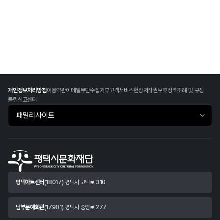
개인정보처리방침
이용약관
이메일무단수집거부
고객서비스헌장
저작권보호정책
조례 및 규정
클린신고센터
패밀리사이트 바로가기
평택아트센터
(18017) 평택시 고덕로 310
남부문예회관
(17901) 평택시 중앙로 277