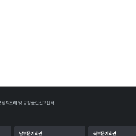
호정책
조례 및 규정
클린신고센터
남부문예회관
북부문예회관