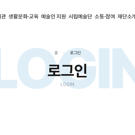
대관
생활문화·교육
예술인 지원
시립예술단
소통·참여
재단소
LOGI
홈
로그인
로그인
LOGIN