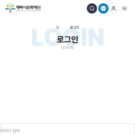
LOGIN
홈
로그인
로그인
LOGIN
아이디