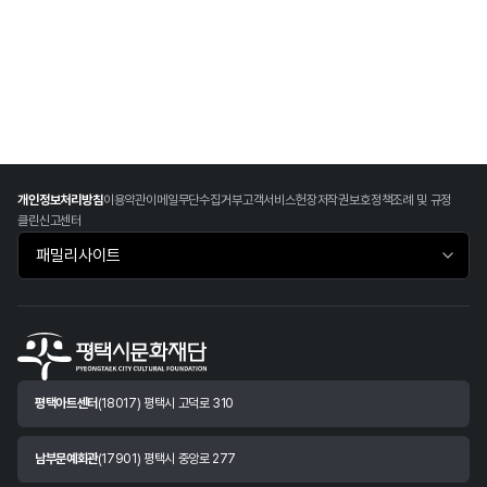
개인정보처리방침
이용약관
이메일무단수집거부
고객서비스헌장
저작권보호정책
조례 및 규정
클린신고센터
패밀리사이트 바로가기
평택아트센터
(18017) 평택시 고덕로 310
남부문예회관
(17901) 평택시 중앙로 277