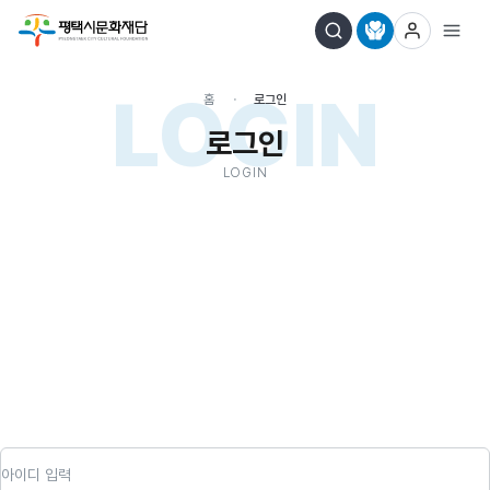
LOGIN
홈
로그인
로그인
LOGIN
아이디