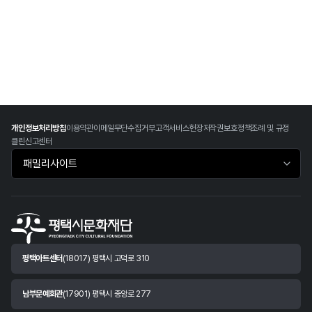
개인정보처리방침
이용약관
이메일무단수집거부
고객서비스헌장
저작권보호정책
조례 및 규정
클린신고센터
패밀리사이트 바로가기
평택아트센터
(18017) 평택시 고덕로 310
남부문예회관
(17901) 평택시 중앙로 277