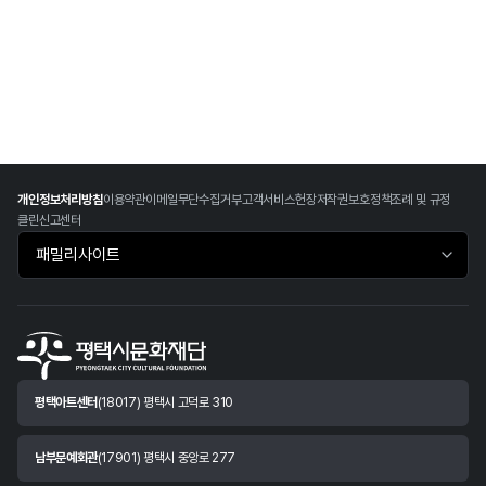
개인정보처리방침
이용약관
이메일무단수집거부
고객서비스헌장
저작권보호정책
조례 및 규정
클린신고센터
패밀리사이트 바로가기
평택아트센터
(18017) 평택시 고덕로 310
남부문예회관
(17901) 평택시 중앙로 277