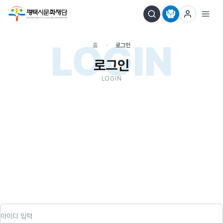
LOGIN
홈
로그인
로그인
LOGIN
아이디