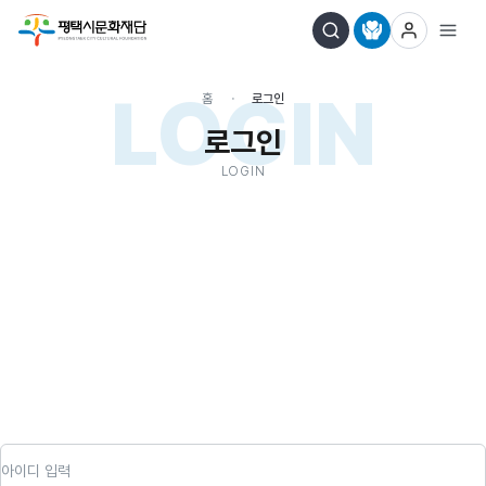
LOGIN
홈
로그인
로그인
LOGIN
아이디