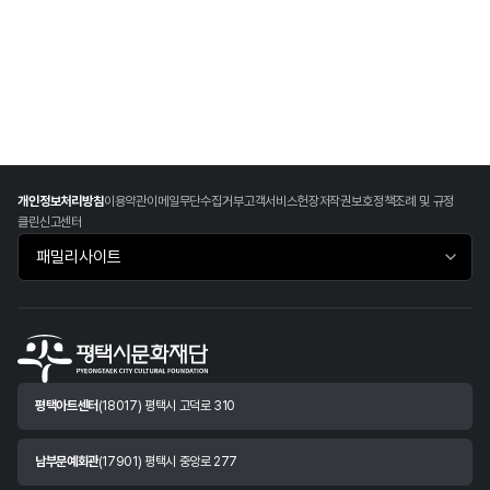
개인정보처리방침
이용약관
이메일무단수집거부
고객서비스헌장
저작권보호정책
조례 및 규정
클린신고센터
패밀리사이트 바로가기
평택아트센터
(18017) 평택시 고덕로 310
남부문예회관
(17901) 평택시 중앙로 277