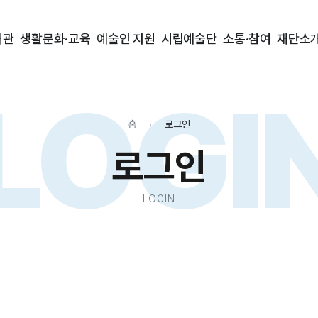
대관
생활문화·교육
예술인 지원
시립예술단
소통·참여
재단소
LOGI
홈
로그인
로그인
LOGIN