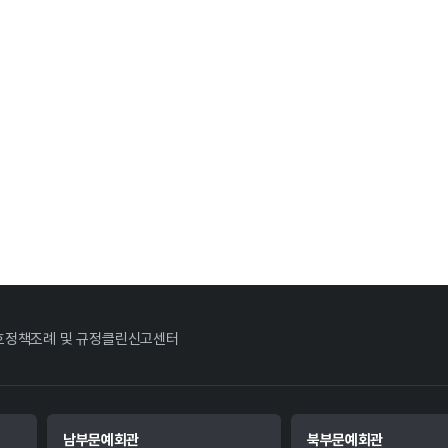
호정책
조례 및 규정
클린신고센터
남부문예회관
북부문예회관