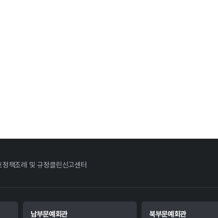
호정책
조례 및 규정
클린신고센터
남부문예회관
북부문예회관