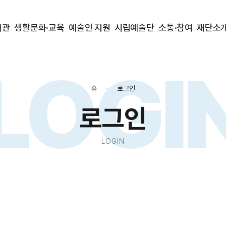
대관
생활문화·교육
예술인 지원
시립예술단
소통·참여
재단소
LOGI
홈
로그인
로그인
LOGIN