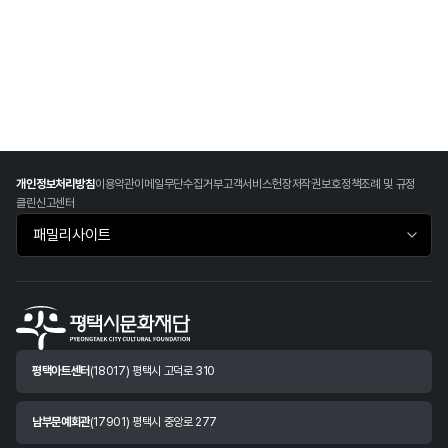
개인정보처리방침
이용약관
이메일무단수집거부
고객서비스헌장
저작권보호정책
조례 및 규정
클린신고센터
패밀리사이트 바로가기
평택아트센터
(18017) 평택시 고덕로 310
남부문예회관
(17901) 평택시 중앙로 277