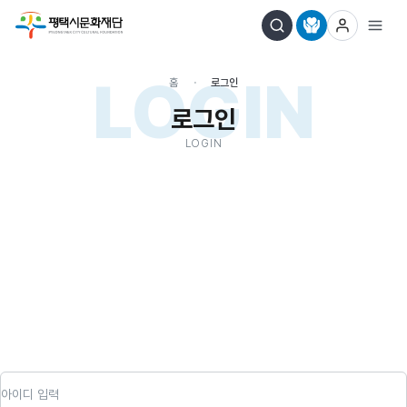
LOGIN
홈
로그인
로그인
LOGIN
아이디