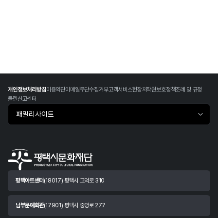
개인정보처리방침
이용약관
이메일무단수집거부
고객서비스헌장
저작권보호정책
조례 및 규정
클린신고센터
패밀리사이트 바로가기
평택아트센터
(18017) 평택시 고덕로 310
남부문예회관
(17901) 평택시 중앙로 277