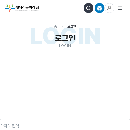
LOGIN
홈
로그인
로그인
LOGIN
아이디