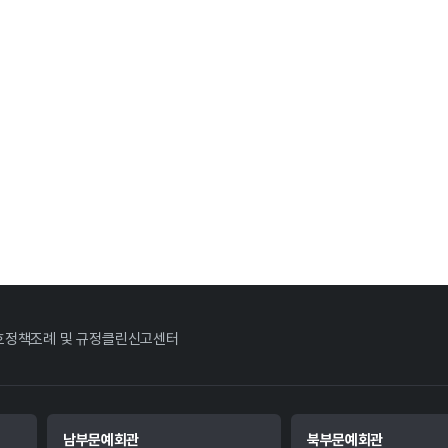
호정책
조례 및 규정
클린신고센터
남부문예회관
북부문예회관