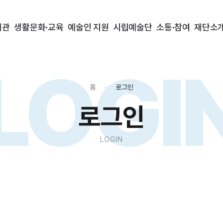
대관
생활문화·교육
예술인 지원
시립예술단
소통·참여
재단소
LOGI
홈
로그인
로그인
LOGIN