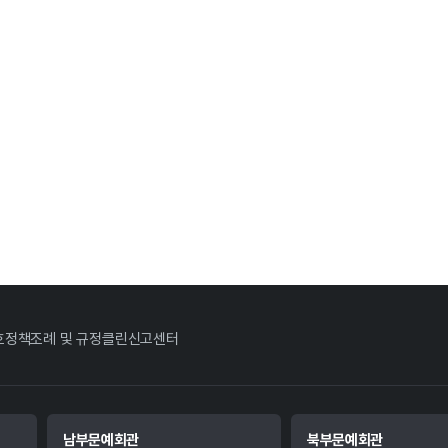
호정책
조례 및 규정
클린신고센터
남부문예회관
북부문예회관