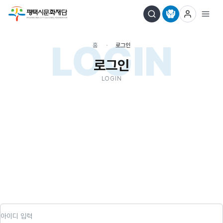
LOGIN
홈
로그인
로그인
LOGIN
아이디