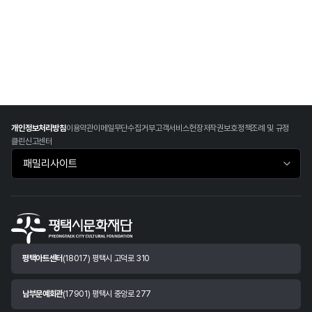
개인정보처리방침
이용약관
이메일무단수집거부
고객서비스헌장
저작권보호정책
조례 및 규정
클린신고센터
패밀리사이트 바로가기
평택아트센터
(18017) 평택시 고덕로 310
남부문예회관
(17901) 평택시 중앙로 277