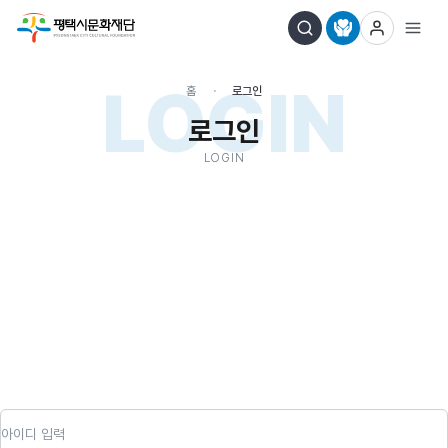
LOGIN
홈
로그인
로그인
LOGIN
아이디