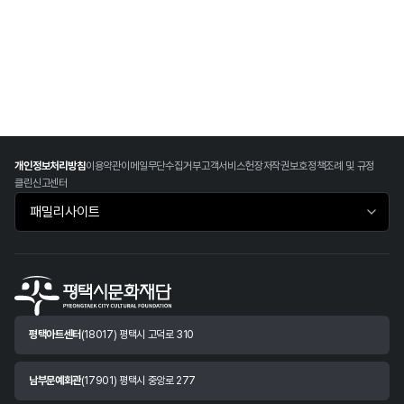
개인정보처리방침
이용약관
이메일무단수집거부
고객서비스헌장
저작권보호정책
조례 및 규정
클린신고센터
패밀리사이트 바로가기
평택아트센터
(18017) 평택시 고덕로 310
남부문예회관
(17901) 평택시 중앙로 277