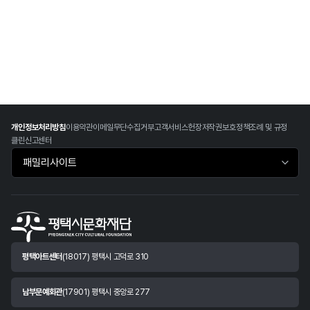
개인정보처리방침
이용약관
이메일무단수집거부
고객서비스헌장
저작권보호정책
조례 및 규정
클린신고센터
패밀리사이트 바로가기
평택아트센터
(18017) 평택시 고덕로 310
남부문예회관
(17901) 평택시 중앙로 277