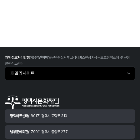
개인정보처리방침
이용약관
이메일무단수집거부
고객서비스헌장
저작권보호정책
조례 및 규정
클린신고센터
패밀리사이트 바로가기
평택아트센터
(18017) 평택시 고덕로 310
남부문예회관
(17901) 평택시 중앙로 277