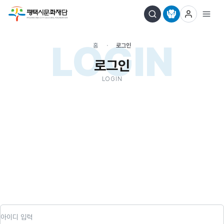
LOGIN
홈
로그인
로그인
LOGIN
아이디