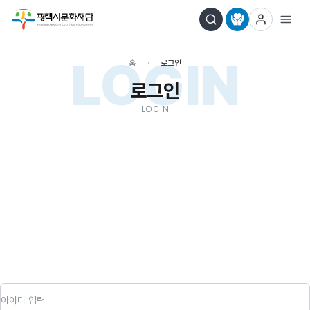
LOGIN
홈
로그인
로그인
LOGIN
아이디