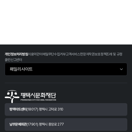
개인정보처리방침
이용약관
이메일무단수집거부
고객서비스헌장
저작권보호정책
조례 및 규정
클린신고센터
패밀리사이트 바로가기
평택아트센터
(18017) 평택시 고덕로 310
남부문예회관
(17901) 평택시 중앙로 277