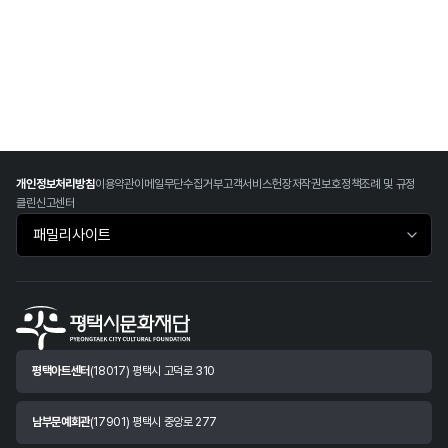
개인정보처리방침
이용약관
이메일무단수집거부
고객서비스헌장
저작권보호정책
조례 및 규정
클린신고센터
패밀리사이트 바로가기
평택아트센터
(18017) 평택시 고덕로 310
남부문예회관
(17901) 평택시 중앙로 277