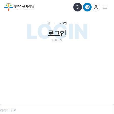
LOGIN
홈
로그인
로그인
LOGIN
아이디