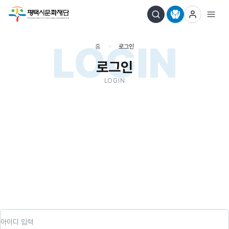
LOGIN
홈
로그인
로그인
LOGIN
아이디