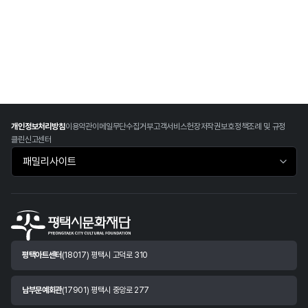
개인정보처리방침
이용약관
이메일무단수집거부
고객서비스헌장
저작권보호정책
조례 및 규정
클린신고센터
패밀리사이트 바로가기
평택아트센터
(18017) 평택시 고덕로 310
남부문예회관
(17901) 평택시 중앙로 277