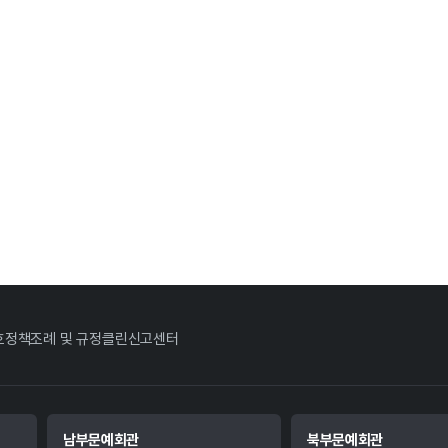
호정책
조례 및 규정
클린신고센터
남부문예회관
북부문예회관