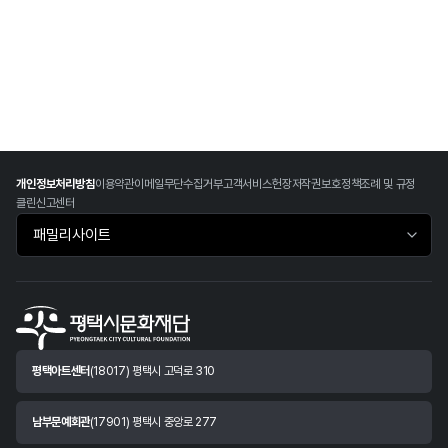
개인정보처리방침
이용약관
이메일무단수집거부
고객서비스헌장
저작권보호정책
조례 및 규정
클린신고센터
패밀리사이트 바로가기
평택아트센터
(18017) 평택시 고덕로 310
남부문예회관
(17901) 평택시 중앙로 277