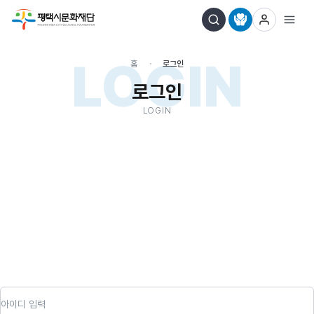
LOGIN
홈
로그인
로그인
LOGIN
아이디