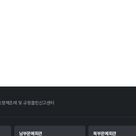
호정책
조례 및 규정
클린신고센터
남부문예회관
북부문예회관