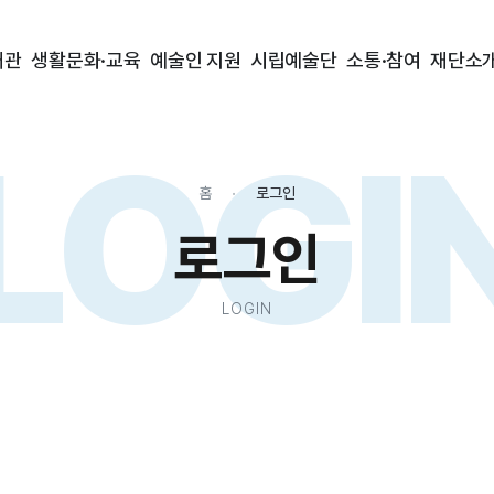
대관
생활문화·교육
예술인 지원
시립예술단
소통·참여
재단소
LOGI
홈
로그인
로그인
LOGIN